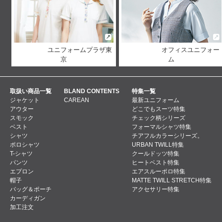
ユニフォームプラザ東
オフィスユニフォー
京
ム
取扱い商品一覧
BLAND CONTENTS
特集一覧
ジャケット
CAREAN
最新ユニフォーム
アウター
どこでもスーツ特集
スモック
チェック柄シリーズ
ベスト
フォーマルシャツ特集
シャツ
チアフルカラーシリーズ。
ポロシャツ
URBAN TWILL特集
T-シャツ
クールドッツ特集
パンツ
ヒートベスト特集
エプロン
エアスルーポロ特集
帽子
MATTE TWILL STRETCH特集
バッグ＆ポーチ
アクセサリー特集
カーディガン
加工注文