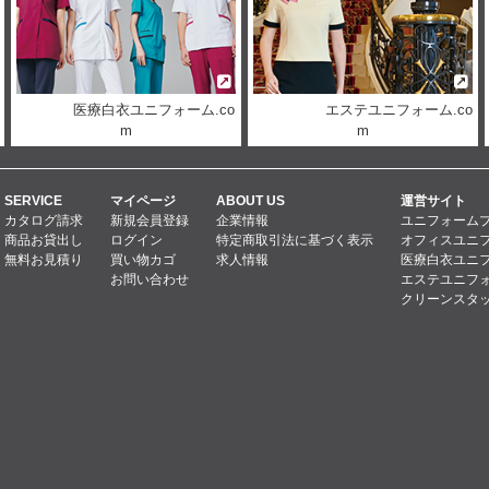
医療白衣ユニフォーム.co
エステユニフォーム.co
m
m
SERVICE
マイページ
ABOUT US
運営サイト
カタログ請求
新規会員登録
企業情報
ユニフォーム
商品お貸出し
ログイン
特定商取引法に基づく表示
オフィスユニフ
無料お見積り
買い物カゴ
求人情報
医療白衣ユニフ
お問い合わせ
エステユニフォ
クリーンスタッ