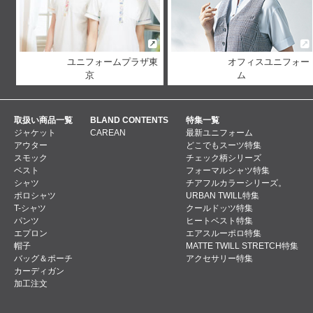
ユニフォームプラザ東
オフィスユニフォー
京
ム
取扱い商品一覧
BLAND CONTENTS
特集一覧
ジャケット
CAREAN
最新ユニフォーム
アウター
どこでもスーツ特集
スモック
チェック柄シリーズ
ベスト
フォーマルシャツ特集
シャツ
チアフルカラーシリーズ。
ポロシャツ
URBAN TWILL特集
T-シャツ
クールドッツ特集
パンツ
ヒートベスト特集
エプロン
エアスルーポロ特集
帽子
MATTE TWILL STRETCH特集
バッグ＆ポーチ
アクセサリー特集
カーディガン
加工注文