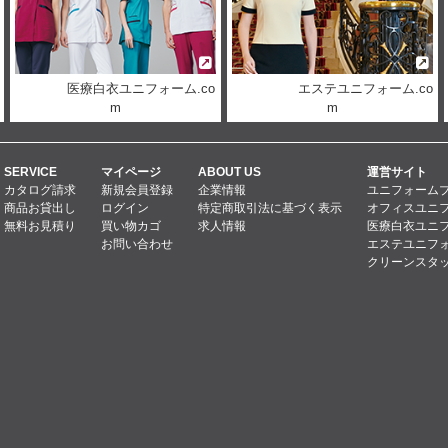
医療白衣ユニフォーム.co
エステユニフォーム.co
m
m
SERVICE
マイページ
ABOUT US
運営サイト
カタログ請求
新規会員登録
企業情報
ユニフォーム
商品お貸出し
ログイン
特定商取引法に基づく表示
オフィスユニフ
無料お見積り
買い物カゴ
求人情報
医療白衣ユニフ
お問い合わせ
エステユニフォ
クリーンスタッ