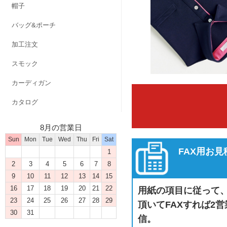
帽子
バッグ&ポーチ
加工注文
スモック
カーディガン
カタログ
8月の営業日
Sun
Mon
Tue
Wed
Thu
Fri
Sat
FAX用お
1
2
3
4
5
6
7
8
9
10
11
12
13
14
15
16
17
18
19
20
21
22
用紙の項目に従って
23
24
25
26
27
28
29
頂いてFAXすれば2
30
31
信。