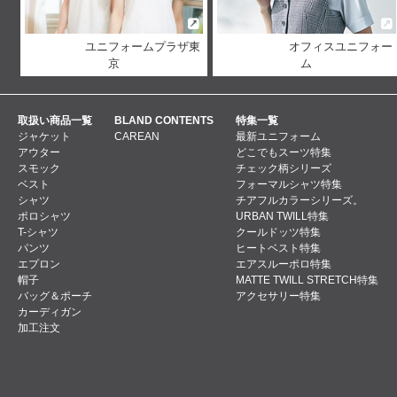
ユニフォームプラザ東
オフィスユニフォー
京
ム
取扱い商品一覧
BLAND CONTENTS
特集一覧
ジャケット
CAREAN
最新ユニフォーム
アウター
どこでもスーツ特集
スモック
チェック柄シリーズ
ベスト
フォーマルシャツ特集
シャツ
チアフルカラーシリーズ。
ポロシャツ
URBAN TWILL特集
T-シャツ
クールドッツ特集
パンツ
ヒートベスト特集
エプロン
エアスルーポロ特集
帽子
MATTE TWILL STRETCH特集
バッグ＆ポーチ
アクセサリー特集
カーディガン
加工注文