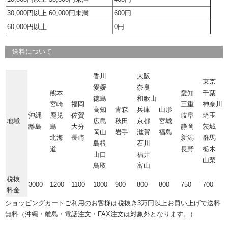
30,000円以上 60,000円未満
600円
60,000円以上
0円
送料について
香川
大阪
東京
愛媛
奈良
熊本
愛知
千葉
徳島
和歌山
宮崎
福岡
三重
神奈川
高知
青森
兵庫
山形
沖縄
鹿児
佐賀
岐阜
埼玉
地域
広島
秋田
京都
宮城
離島
島
大分
静岡
茨城
岡山
岩手
滋賀
福島
北海
長崎
新潟
群馬
島根
石川
道
長野
栃木
山口
福井
山梨
鳥取
富山
税抜
3000
1200
1100
1000
900
800
800
750
700
料金
ショッピングカートご利用のお客様は税抜き3万円以上お買い上げで送料
無料（沖縄・離島・電話注文・FAX注文は対象外となります。）